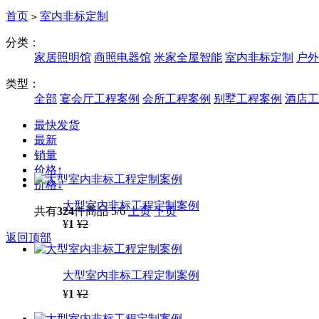
首页
室内非标定制
>
分类：
家居照明馆
商照电器馆
米家全屋智能
室内非标定制
户外
类型：
全部
宴会厅工程案例
会所工程案例
别墅工程案例
酒店工
最快发货
最新
销量
价格↑
价格↓
大型室内非标工程定制案例
共有
324
件商品
5/6
上页
下页
¥
1
¥2
返回顶部
大型室内非标工程定制案例
¥
1
¥2