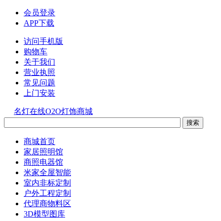
会员登录
APP下载
访问手机版
购物车
关于我们
营业执照
常见问题
上门安装
名灯在线O2O灯饰商城
商城首页
家居照明馆
商照电器馆
米家全屋智能
室内非标定制
户外工程定制
代理商物料区
3D模型图库