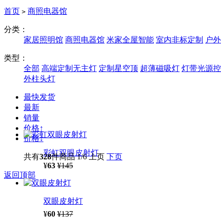
首页
商照电器馆
>
分类：
家居照明馆
商照电器馆
米家全屋智能
室内非标定制
户外
类型：
全部
高端定制无主灯
定制星空顶
超薄磁吸灯
灯带光源控
外柱头灯
最快发货
最新
销量
价格↑
价格↓
彩虹双眼皮射灯
共有
328
件商品
1/6
上页
下页
¥
63
¥145
返回顶部
双眼皮射灯
¥
60
¥137