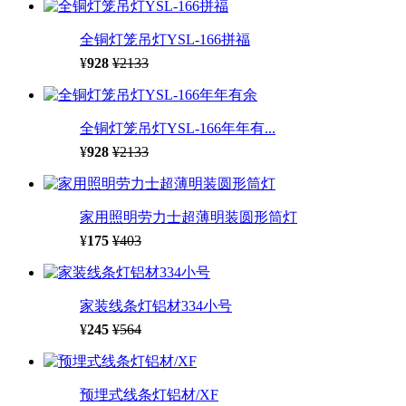
全铜灯笼吊灯YSL-166拼福
¥
928
¥2133
全铜灯笼吊灯YSL-166年年有...
¥
928
¥2133
家用照明劳力士超薄明装圆形筒灯
¥
175
¥403
家装线条灯铝材334小号
¥
245
¥564
预埋式线条灯铝材/XF