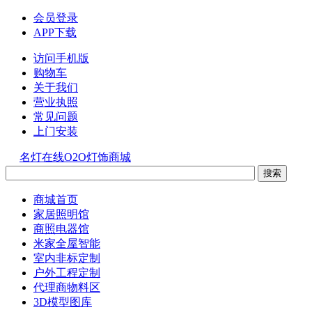
会员登录
APP下载
访问手机版
购物车
关于我们
营业执照
常见问题
上门安装
名灯在线O2O灯饰商城
商城首页
家居照明馆
商照电器馆
米家全屋智能
室内非标定制
户外工程定制
代理商物料区
3D模型图库