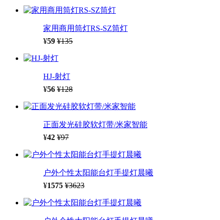
家用商用筒灯RS-SZ筒灯
¥
59
¥135
HJ-射灯
¥
56
¥128
正面发光硅胶软灯带/米家智能
¥
42
¥97
户外个性太阳能台灯手提灯晨曦
¥
1575
¥3623