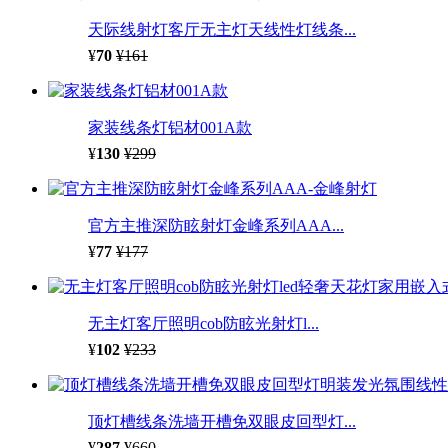
天际线射灯客厅无主灯天线性灯线条...
¥
70
¥161
家装线条灯铝材001A款
¥
130
¥299
官方主推深防眩射灯金峰系列AAA...
¥
77
¥177
无主灯客厅照明cob防眩光射灯l...
¥
102
¥233
顶灯槽线条洗墙开槽免双眼皮回型灯...
¥
287
¥660