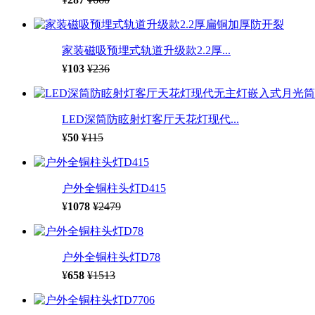
家装磁吸预埋式轨道升级款2.2厚...
¥
103
¥236
LED深筒防眩射灯客厅天花灯现代...
¥
50
¥115
户外全铜柱头灯D415
¥
1078
¥2479
户外全铜柱头灯D78
¥
658
¥1513