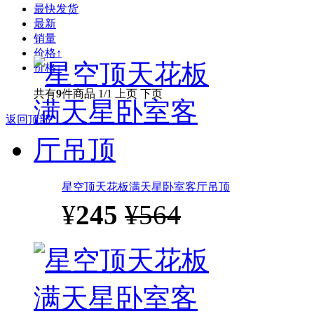
最快发货
最新
销量
价格↑
价格↓
共有
9
件商品
1/1
上页
下页
返回顶部
星空顶天花板满天星卧室客厅吊顶
¥
245
¥564