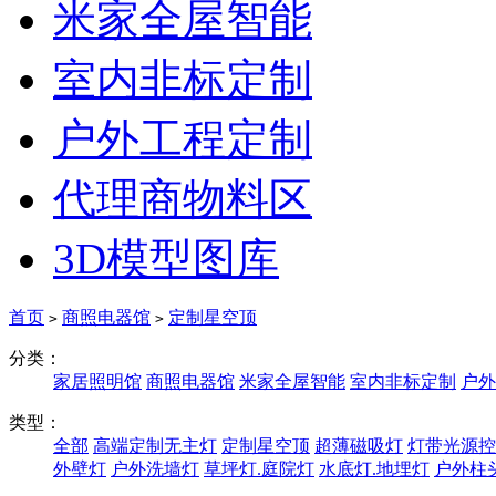
米家全屋智能
室内非标定制
户外工程定制
代理商物料区
3D模型图库
首页
商照电器馆
定制星空顶
>
>
分类：
家居照明馆
商照电器馆
米家全屋智能
室内非标定制
户外
类型：
全部
高端定制无主灯
定制星空顶
超薄磁吸灯
灯带光源控
外壁灯
户外洗墙灯
草坪灯.庭院灯
水底灯.地埋灯
户外柱