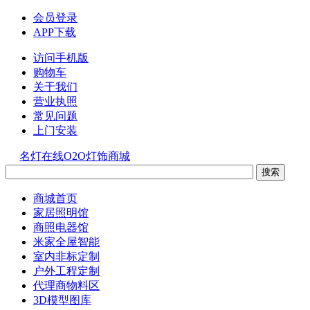
会员登录
APP下载
访问手机版
购物车
关于我们
营业执照
常见问题
上门安装
名灯在线O2O灯饰商城
商城首页
家居照明馆
商照电器馆
米家全屋智能
室内非标定制
户外工程定制
代理商物料区
3D模型图库