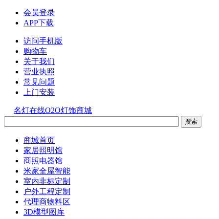
会员登录
APP下载
访问手机版
购物车
关于我们
营业执照
常见问题
上门安装
名灯在线O2O灯饰商城
商城首页
家居照明馆
商照电器馆
米家全屋智能
室内非标定制
户外工程定制
代理商物料区
3D模型图库