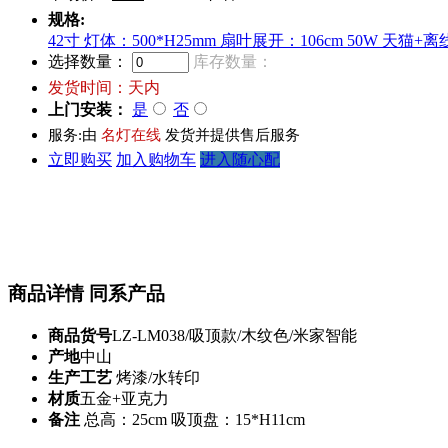
规格:
42寸 灯体：500*H25mm 扇叶展开：106cm 50W 天猫+
选择数量：
库存数量：
发货时间：
天内
上门安装：
是
否
服务:由
名灯在线
发货并提供售后服务
立即购买
加入购物车
进入随心配
商品详情
同系产品
商品货号
LZ-LM038/吸顶款/木纹色/米家智能
产地
中山
生产工艺
烤漆/水转印
材质
五金+亚克力
备注
总高：25cm 吸顶盘：15*H11cm