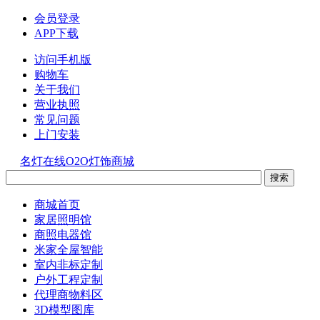
会员登录
APP下载
访问手机版
购物车
关于我们
营业执照
常见问题
上门安装
名灯在线O2O灯饰商城
商城首页
家居照明馆
商照电器馆
米家全屋智能
室内非标定制
户外工程定制
代理商物料区
3D模型图库