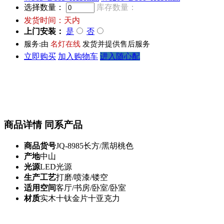
选择数量：
库存数量：
发货时间：
天内
上门安装：
是
否
服务:由
名灯在线
发货并提供售后服务
立即购买
加入购物车
进入随心配
商品详情
同系产品
商品货号
JQ-8985长方/黑胡桃色
产地
中山
光源
LED光源
生产工艺
打磨/喷漆/镂空
适用空间
客厅/书房/卧室/卧室
材质
实木十钛金片十亚克力