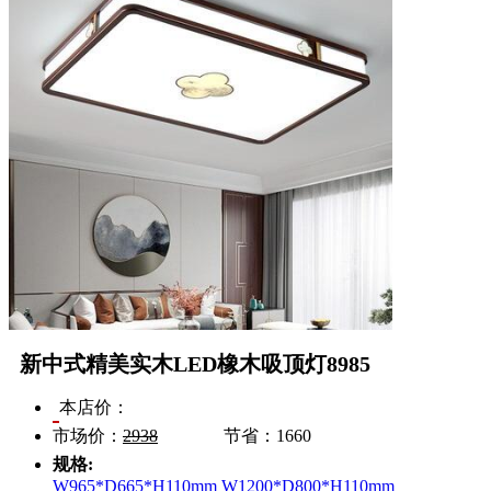
新中式精美实木LED橡木吸顶灯8985
本店价：
市场价：
2938
节省：
1660
规格:
W965*D665*H110mm
W1200*D800*H110mm