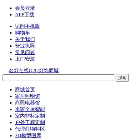
会员登录
APP下载
访问手机版
购物车
关于我们
营业执照
常见问题
上门安装
名灯在线O2O灯饰商城
商城首页
家居照明馆
商照电器馆
米家全屋智能
室内非标定制
户外工程定制
代理商物料区
3D模型图库