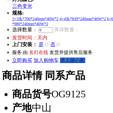
三色变光
规格:
3+3头*700*240mm*40W*2
4+4头*830*240mm*40W*2
6+
*980*240mm*40W*2
选择数量：
库存数量：
发货时间：
天内
上门安装：
是
否
服务:由
名灯在线
发货并提供售后服务
立即购买
加入购物车
进入随心配
商品详情
同系产品
商品货号
OG9125
产地
中山