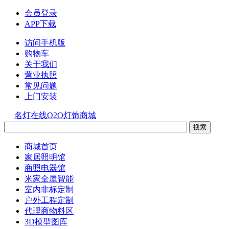
会员登录
APP下载
访问手机版
购物车
关于我们
营业执照
常见问题
上门安装
名灯在线O2O灯饰商城
商城首页
家居照明馆
商照电器馆
米家全屋智能
室内非标定制
户外工程定制
代理商物料区
3D模型图库