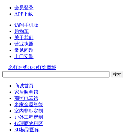
会员登录
APP下载
访问手机版
购物车
关于我们
营业执照
常见问题
上门安装
名灯在线O2O灯饰商城
商城首页
家居照明馆
商照电器馆
米家全屋智能
室内非标定制
户外工程定制
代理商物料区
3D模型图库