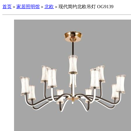
首页
家居照明馆
北欧
现代简约北欧吊灯 OG9139
>
>
>