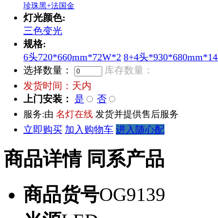
珍珠黑+法国金
灯光颜色:
三色变光
规格:
6头720*660mm*72W*2
8+4头*930*680mm*1
选择数量：
库存数量：
发货时间：
天内
上门安装：
是
否
服务:由
名灯在线
发货并提供售后服务
立即购买
加入购物车
进入随心配
商品详情
同系产品
商品货号
OG9139